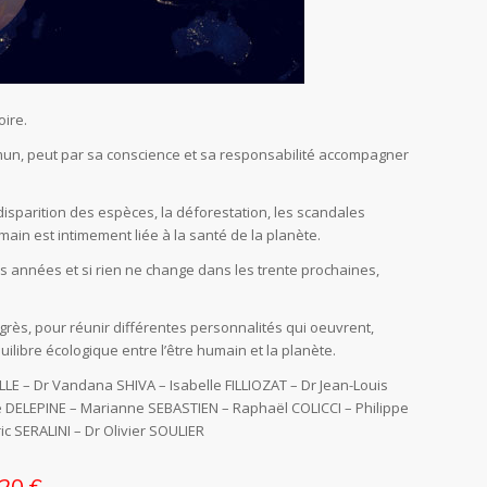
oire.
mun, peut par sa conscience et sa responsabilité accompagner
 disparition des espèces, la déforestation, les scandales
ain est intimement liée à la santé de la planète.
s années et si rien ne change dans les trente prochaines,
grès, pour réunir différentes personnalités qui oeuvrent,
ibre écologique entre l’être humain et la planète.
E – Dr Vandana SHIVA – Isabelle FILLIOZAT – Dr Jean-Louis
e DELEPINE – Marianne SEBASTIEN – Raphaël COLICCI – Philippe
 SERALINI – Dr Olivier SOULIER
20 €