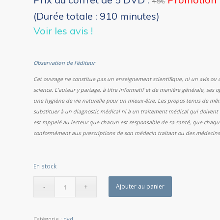
45€
(Durée totale : 910 minutes)
Voir les avis !
Observation de l’éditeur
Cet ouvrage ne constitue pas un enseignement scientifique, ni un avis ou 
science. L’auteur y partage, à titre informatif et de manière générale, ses op
une hygiène de vie naturelle pour un mieux-être. Les propos tenus de mêm
substituer à un diagnostic médical ni à un traitement médical qui doivent 
est rappelé au lecteur que chacun est responsable de sa santé, que chaque c
conformément aux prescriptions de son médecin traitant ou des médecins spé
En stock
Ajouter au panier
Catégorie :
dvd