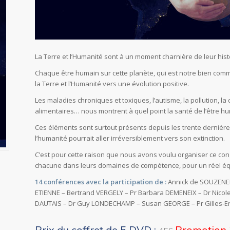
La Terre et l’Humanité sont à un moment charnière de leur hist
Chaque être humain sur cette planète, qui est notre bien com
la Terre et l’Humanité vers une évolution positive.
Les maladies chroniques et toxiques, l’autisme, la pollution, la
alimentaires… nous montrent à quel point la santé de l’être hum
Ces éléments sont surtout présents depuis les trente dernière
l’humanité pourrait aller irréversiblement vers son extinction.
C’est pour cette raison que nous avons voulu organiser ce con
chacune dans leurs domaines de compétence, pour un réel équil
14 conférences avec la participation de :
Annick de SOUZENELL
ETIENNE – Bertrand VERGELY – Pr Barbara DEMENEIX – Dr Nicol
DAUTAIS – Dr Guy LONDECHAMP – Susan GEORGE – Pr Gilles-Eric
Prix du coffret de 5 DVD :
Promotion 